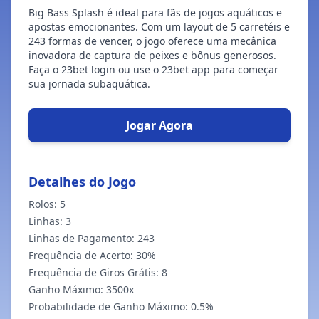
Big Bass Splash é ideal para fãs de jogos aquáticos e
apostas emocionantes. Com um layout de 5 carretéis e
243 formas de vencer, o jogo oferece uma mecânica
inovadora de captura de peixes e bônus generosos.
Faça o 23bet login ou use o 23bet app para começar
sua jornada subaquática.
Jogar Agora
Detalhes do Jogo
Rolos:
5
Linhas:
3
Linhas de Pagamento:
243
Frequência de Acerto:
30%
Frequência de Giros Grátis:
8
Ganho Máximo:
3500x
Probabilidade de Ganho Máximo:
0.5%