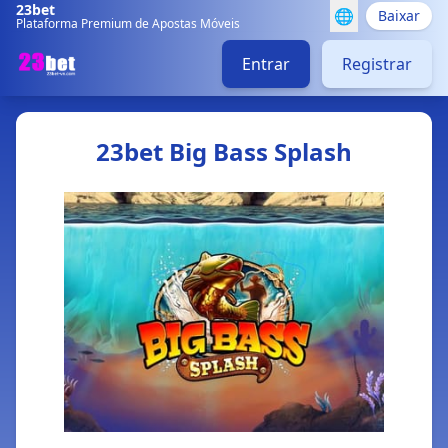
23bet
🌐
Baixar
Plataforma Premium de Apostas Móveis
Entrar
Registrar
23bet Big Bass Splash