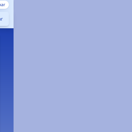
xar
ar