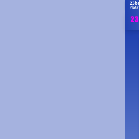
23b
Plat